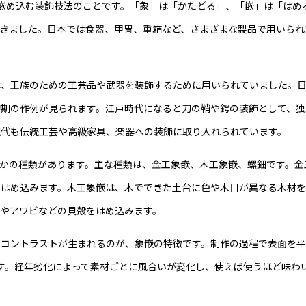
嵌め込む装飾技法のことです。「象」は「かたどる」、「嵌」は「はめ
きました。日本では食器、甲冑、重箱など、さまざまな製品で用いられ
は、王族のための工芸品や武器を装飾するために用いられていました。
初期の作例が見られます。江戸時代になると刀の鞘や鍔の装飾として、独
現代も伝統工芸や高級家具、楽器への装飾に取り入れられています。
かの種類があります。主な種類は、金工象嵌、木工象嵌、螺鈿です。金
をはめ込みます。木工象嵌は、木でできた土台に色や木目が異なる木材
やアワビなどの貝殻をはめ込みます。
のコントラストが生まれるのが、象嵌の特徴です。制作の過程で表面を
す。経年劣化によって素材ごとに風合いが変化し、使えば使うほど味わ