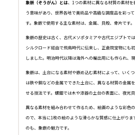
象嵌（ぞうがん）とは
、1つの素材に異なる材質の素材を
う意味があり、世界各地で美術品や高級な調度品を彩って
す。象嵌で使用する主な素材は、金属、貝殻、骨片です。
象嵌の歴史は古く、古代メソポタミアや古代エジプトで
シルクロード経由で飛鳥時代に伝来し、正倉院宝物にも
しました。明治時代以降は海外への輸出用にも作られ、
象嵌は、土台になる素材や嵌め込む素材によって、いくつ
は鉄や銅などの金属でできた土台に、異なる材質の金属
せる技法です。螺鈿では木や漆器の土台の表面に、夜光貝
異なる素材を組み合わせて作るため、絵画のような彩色
ので、本当に1枚の絵のような滑らかな質感に仕上がりま
のも、象嵌の魅力です。