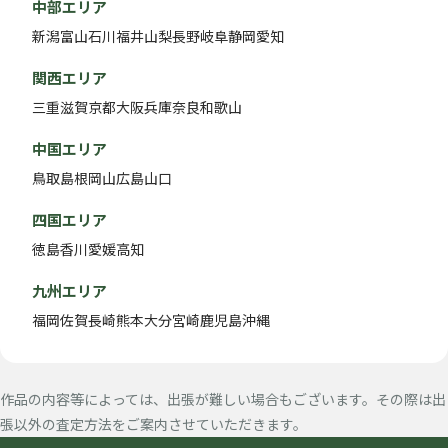
中部エリア
新潟
富山
石川
福井
山梨
長野
岐阜
静岡
愛知
関西エリア
三重
滋賀
京都
大阪
兵庫
奈良
和歌山
中国エリア
鳥取
島根
岡山
広島
山口
四国エリア
徳島
香川
愛媛
高知
九州エリア
福岡
佐賀
長崎
熊本
大分
宮崎
鹿児島
沖縄
作品の内容等によっては、出張が難しい場合もございます。その際は出
張以外の査定方法をご案内させていただきます。