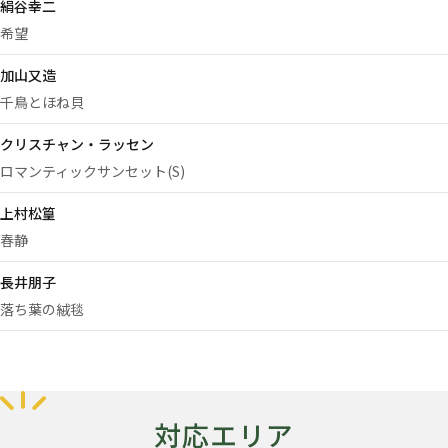
絹谷幸二
希望
加山又造
千鳥とほね貝
クリスチャン・ラッセン
ロマンティックサンセット(S)
上村松篁
春静
長井朋子
落ち葉の絨毯
対応エリア