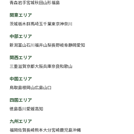
青森
岩手
宮城
秋田
山形
福島
関東エリア
茨城
栃木
群馬
埼玉
千葉
東京
神奈川
中部エリア
新潟
富山
石川
福井
山梨
長野
岐阜
静岡
愛知
関西エリア
三重
滋賀
京都
大阪
兵庫
奈良
和歌山
中国エリア
鳥取
島根
岡山
広島
山口
四国エリア
徳島
香川
愛媛
高知
九州エリア
福岡
佐賀
長崎
熊本
大分
宮崎
鹿児島
沖縄