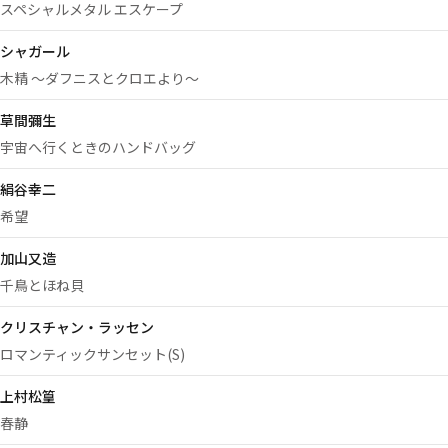
スペシャルメタル エスケープ
シャガール
木精 ～ダフニスとクロエより～
草間彌生
宇宙へ行くときのハンドバッグ
絹谷幸二
希望
加山又造
千鳥とほね貝
クリスチャン・ラッセン
ロマンティックサンセット(S)
上村松篁
春静