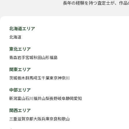
長年の経験を持つ査定士が、作品
北海道エリア
北海道
東北エリア
青森
岩手
宮城
秋田
山形
福島
関東エリア
茨城
栃木
群馬
埼玉
千葉
東京
神奈川
中部エリア
新潟
富山
石川
福井
山梨
長野
岐阜
静岡
愛知
関西エリア
三重
滋賀
京都
大阪
兵庫
奈良
和歌山