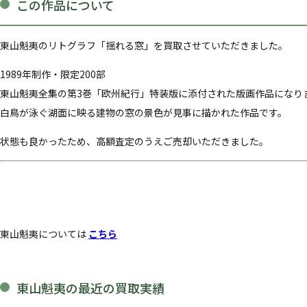
この作品について
東山魁夷のリトグラフ「揺れる窓」を買取させていただきました。
1989年制作・限定200部
東山魁夷全集の第3巻「欧州紀行」特装版に添付された版画作品になり
白鳥が泳ぐ湖面に映る建物の窓の景色が見事に描かれた作品です。
状態も良かったため、高額査定のうえご売却いただきました。
東山魁夷については
こちら
東山魁夷の最近の買取実績