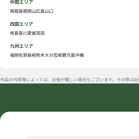
中国エリア
鳥取
島根
岡山
広島
山口
四国エリア
徳島
香川
愛媛
高知
九州エリア
福岡
佐賀
長崎
熊本
大分
宮崎
鹿児島
沖縄
作品の内容等によっては、出張が難しい場合もございます。その際は出