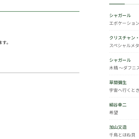
シャガール
エボケーショ
クリスチャン
ます。
スペシャルメタ
シャガール
木精 ～ダフニ
草間彌生
宇宙へ行くと
絹谷幸二
希望
加山又造
千鳥とほね貝