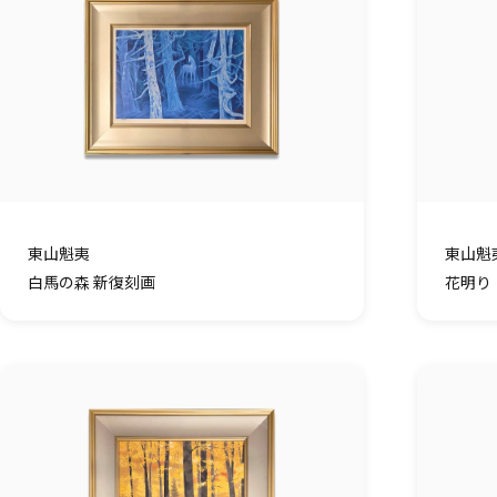
東山魁夷
東山魁
白馬の森 新復刻画
花明り