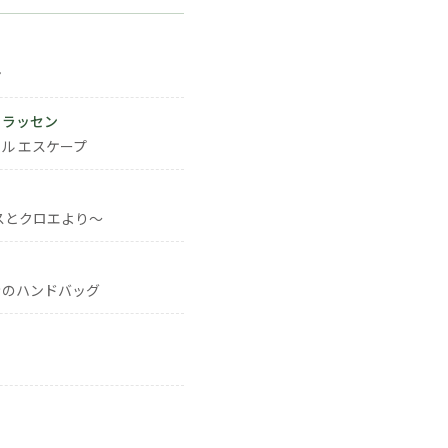
ン
・ラッセン
ル エスケープ
スとクロエより～
きのハンドバッグ