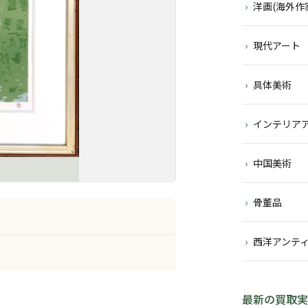
洋画(海外作
現代アート
具体美術
インテリア
中国美術
骨董品
西洋アンテ
最新の買取実