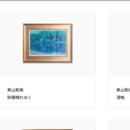
東山魁夷
東山魁
狭霧晴れゆく
清暁