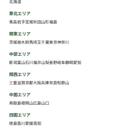
北海道
東北エリア
青森
岩手
宮城
秋田
山形
福島
関東エリア
茨城
栃木
群馬
埼玉
千葉
東京
神奈川
中部エリア
新潟
富山
石川
福井
山梨
長野
岐阜
静岡
愛知
関西エリア
三重
滋賀
京都
大阪
兵庫
奈良
和歌山
中国エリア
鳥取
島根
岡山
広島
山口
四国エリア
徳島
香川
愛媛
高知