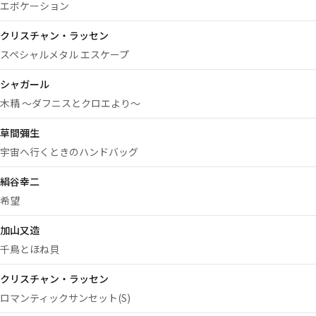
エボケーション
クリスチャン・ラッセン
スペシャルメタル エスケープ
シャガール
木精 ～ダフニスとクロエより～
草間彌生
宇宙へ行くときのハンドバッグ
絹谷幸二
希望
加山又造
千鳥とほね貝
クリスチャン・ラッセン
ロマンティックサンセット(S)