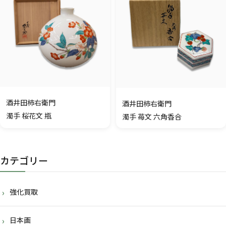
酒井田柿右衛門
酒井田柿右衛門
濁手 桜花文 瓶
濁手 苺文 六角香合
カテゴリー
強化買取
日本画