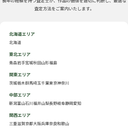
長年の経験を持つ査定士が、作品の価値を適切に判断し、最適な
査定方法をご案内いたします。
北海道エリア
北海道
東北エリア
青森
岩手
宮城
秋田
山形
福島
関東エリア
茨城
栃木
群馬
埼玉
千葉
東京
神奈川
中部エリア
新潟
富山
石川
福井
山梨
長野
岐阜
静岡
愛知
関西エリア
三重
滋賀
京都
大阪
兵庫
奈良
和歌山