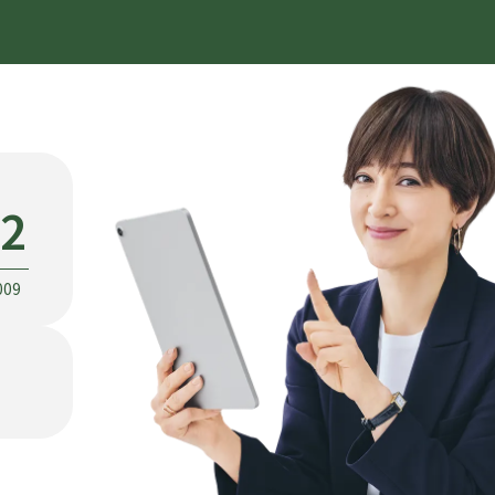
22
009