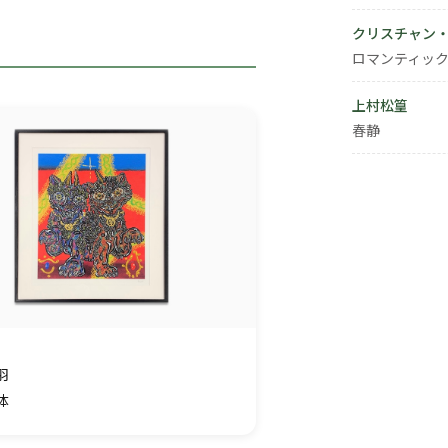
クリスチャン
ロマンティック
上村松篁
春静
羽
体