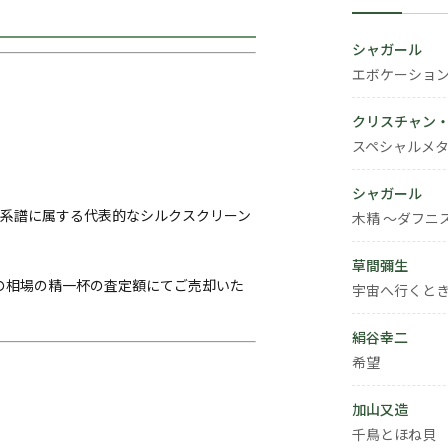
シャガール
エボケーショ
クリスチャン
スペシャルメタ
シャガール
系譜に属する代表的なシルクスクリーン
木精 ～ダフニ
草間彌生
の相場の精一杯の査定額にてご売却いた
宇宙へ行くと
絹谷幸二
希望
加山又造
千鳥とほね貝