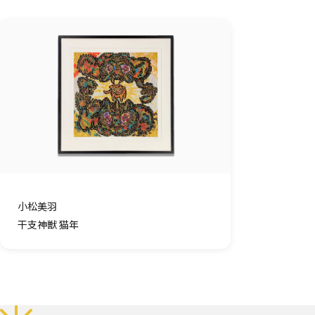
小松美羽
干支神獣 猫年