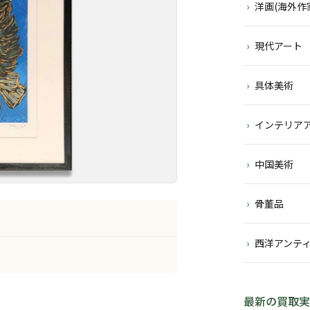
洋画(海外作
現代アート
具体美術
インテリア
中国美術
骨董品
西洋アンテ
最新の買取実