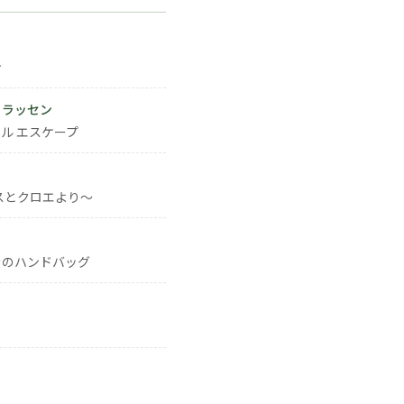
ン
・ラッセン
ル エスケープ
スとクロエより～
きのハンドバッグ